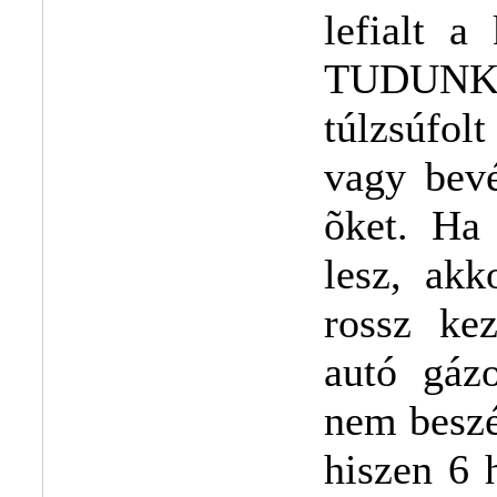
lefialt 
TUDUNK 
túlzsúfo
vagy bevé
õket. Ha 
lesz, akk
rossz ke
autó gázo
nem beszé
hiszen 6 