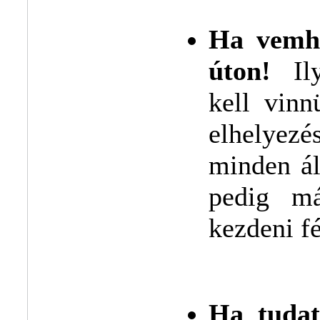
Ha vemhe
úton!
Ily
kell vinn
elhelyez
minden ál
pedig m
kezdeni f
Ha tudat