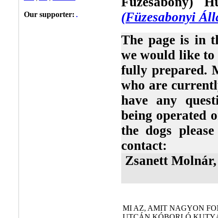
Füzesabony) H
(Füzesabonyi Áll
Our supporter:
The page is in t
we would like to 
fully prepared. 
who are currentl
have any quest
being operated o
the dogs please
contact:
Zsanett Molnár,
MI AZ, AMIT NAGYON FO
UTCÁN KÓBORLÓ KUTYÁ