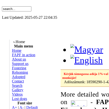
Last Updated: 2025-05-27 22:04:35
Home
Main menu
Home
FAPF in action
About us
Support us
Fostering
Rehoming
Kérjük támogassa adója 1%-val
Adopted
munkáját!
Contact
Adószámunk:
18590290-1-4
Search
Gallery
More detailed wo
Videos
Lost dogs
on
-
FAP
Font size
A+
|
A-
|
Default