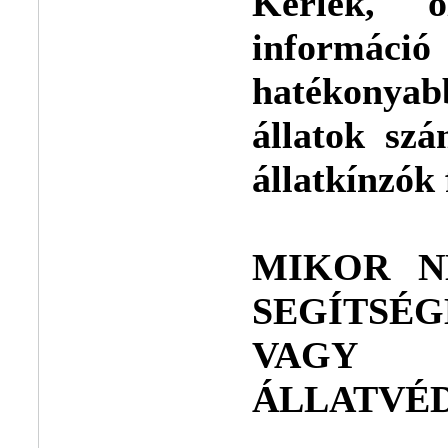
Kérlek, 
informá
hatékonya
állatok sz
állatkínzók
MIKOR N
SEGÍTS
VAGY 
ÁLLATVÉD