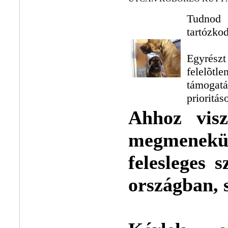
Tudnod 
tartózko
Egyrész
felelõtle
támogat
prioritás
Ahhoz visz
megmenekü
felesleges 
országban, 