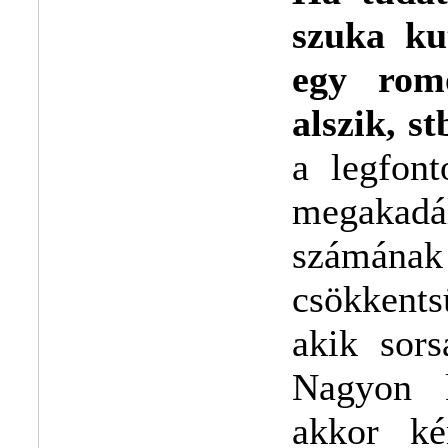
szuka ku
egy rom
alszik, st
a legfon
megakad
számának 
csökkents
akik sors
Nagyon 
akkor ké