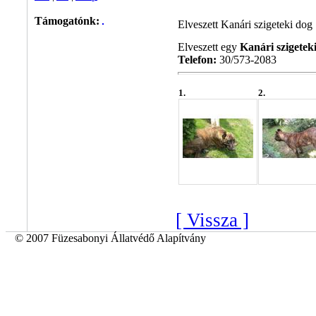
Támogatónk:
Elveszett Kanári szigeteki dog
Elveszett egy
Kanári szigetek
Telefon:
30/573-2083
1.
2.
[ Vissza ]
© 2007 Füzesabonyi Állatvédő Alapítvány