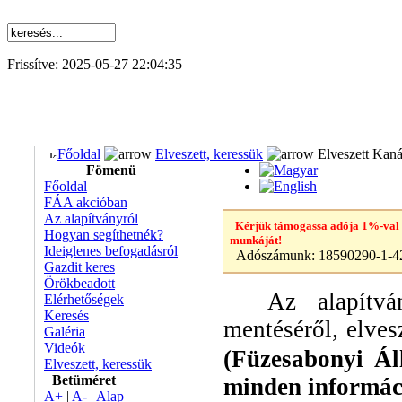
Frissítve: 2025-05-27 22:04:35
Főoldal
Elveszett, keressük
Elveszett Kanár
Fömenü
Főoldal
FÁA akcióban
Az alapítványról
Kérjük támogassa adója 1%-val
Hogyan segíthetnék?
munkáját!
Ideiglenes befogadásról
Adószámunk:
18590290-1-4
Gazdit keres
Örökbeadott
Az alapítvány
Elérhetőségek
Keresés
mentéséről, elve
Galéria
Videók
(Füzesabonyi Ál
Elveszett, keressük
Betüméret
minden információ
A+
|
A-
|
Alap