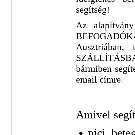
segítség!
Az alapítván
BEFOGADÓKAT
Ausztriában, 
SZÁLLÍTÁSBAN
bármiben segíte
email címre.
Amivel segít
pici, bete