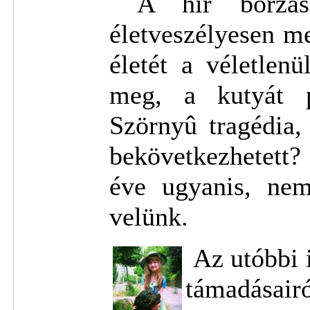
A hír borzaszt
életveszélyesen m
életét a véletlenü
meg, a kutyát p
Szörnyû tragédia,
bekövetkezhetett?
éve ugyanis, nem
velünk.
Az utóbbi 
támadásai