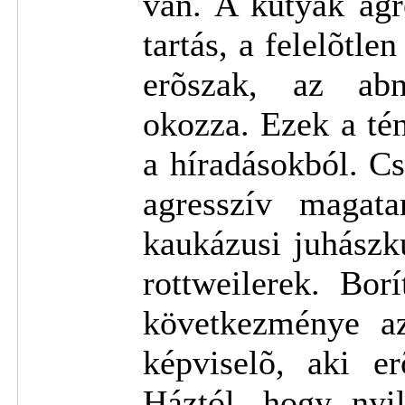
van. A kutyák agr
tartás, a felelõtle
erõszak, az abn
okozza. Ezek a té
a híradásokból. C
agresszív magat
kaukázusi juhászk
rottweilerek. Bo
következménye a
képviselõ, aki er
Háztól, hogy nyi