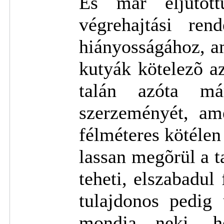
És már eljutott
végrehajtási ren
hiányosságához, a
kutyák kötelezõ a
talán azóta má
szerzeményét, am
félméteres kötélen
lassan megõrül a 
teheti, elszabadul 
tulajdonos pedig
mondja neki, h