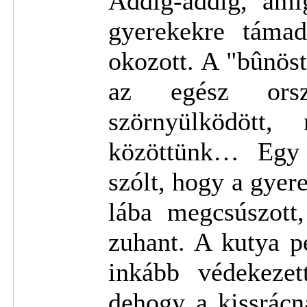
Addig-addig, amí
gyerekekre támad
okozott. A "bûnös
az egész ors
szörnyülködött,
közöttünk… Egy 
szólt, hogy a gyere
lába megcsúszott,
zuhant. A kutya p
inkább védekezet
dehogy a kissrácn