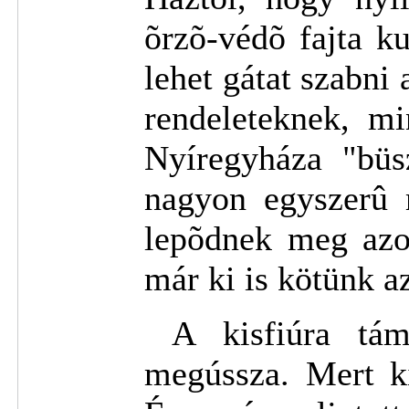
õrzõ-védõ fajta k
lehet gátat szabni
rendeleteknek, m
Nyíregyháza "büs
nagyon egyszerû 
lepõdnek meg azon
már ki is kötünk a
A kisfiúra táma
megússza. Mert ki