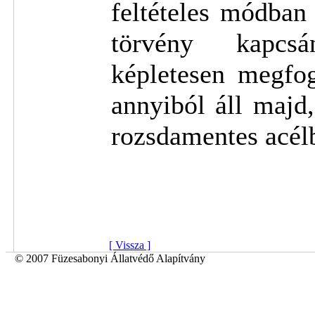
feltételes módban
törvény kapcsá
képletesen megfo
annyiból áll majd
rozsdamentes acél
[ Vissza ]
© 2007 Füzesabonyi Állatvédő Alapítvány