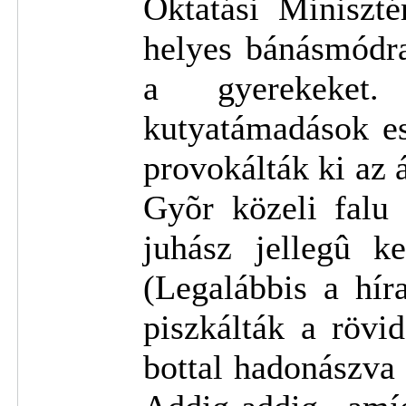
Oktatási Miniszté
helyes bánásmódr
a gyerekeket.
kutyatámadások es
provokálták ki az á
Gyõr közeli falu
juhász jellegû ke
(Legalábbis a hír
piszkálták a rövid
bottal hadonászva 