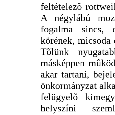
feltételezõ rottwe
A négylábú mozg
fogalma sincs, 
körének, micsoda 
Tõlünk nyugatab
másképpen mûködn
akar tartani, beje
önkormányzat alka
felügyelõ kimeg
helyszíni sze