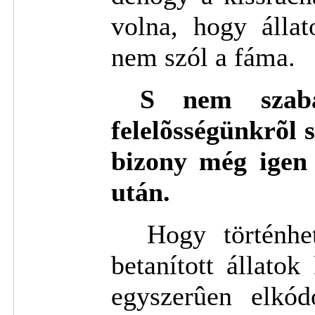
volna, hogy állat
nem szól a fáma.
S nem szaba
felelõsségünkrõl 
bizony még igen
után.
Hogy történhet
betanított állato
egyszerûen elkód