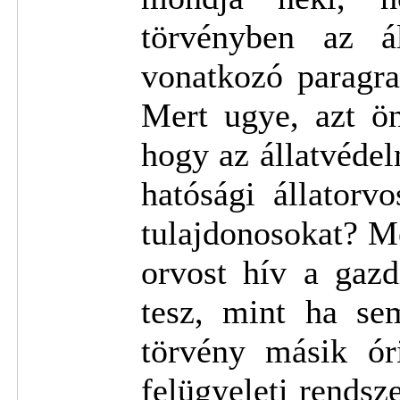
törvényben az áll
vonatkozó paragra
Mert ugye, azt ö
hogy az állatvédelm
hatósági állatorv
tulajdonosokat? M
orvost hív a gazd
tesz, mint ha se
törvény másik óri
felügyeleti rendsz