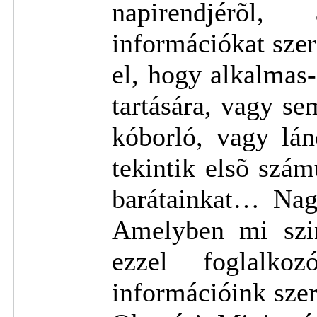
napirendjérõl,
információkat sze
el, hogy alkalmas-e
tartására, vagy se
kóborló, vagy lán
tekintik elsõ szá
barátainkat… Nag
Amelyben mi szin
ezzel foglalkoz
információink sze