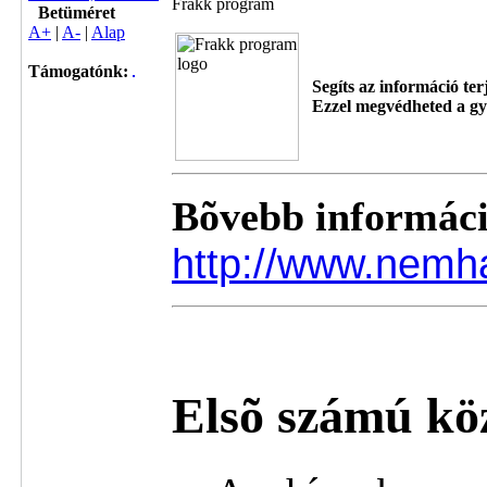
Frakk program
Betüméret
A+
|
A-
|
Alap
Támogatónk:
Segíts az információ te
Ezzel megvédheted a gy
Bõvebb informáci
http://www.nemh
Elsõ számú kö