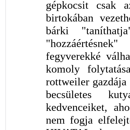
gépkocsit csak a
birtokában vezeth
bárki "taníthat
"hozzáértésne
fegyverekké válh
komoly folytatá
rottweiler gazdája
becsületes kut
kedvenceiket, ah
nem fogja elfele