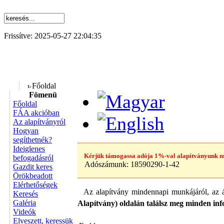
Frissítve: 2025-05-27 22:04:35
Főoldal
Fömenü
Főoldal
FÁA akcióban
Az alapítványról
Hogyan
segíthetnék?
Ideiglenes
Kérjük támogassa adója 1%-val alapítványunk m
befogadásról
Adószámunk:
18590290-1-42
Gazdit keres
Örökbeadott
Elérhetőségek
Az alapítvány mindennapi munkájáról, az á
Keresés
Galéria
Alapítvány) oldalán találsz meg minden infor
Videók
Elveszett, keressük