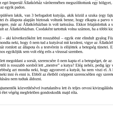
az egri Imperiál Állatkórház várótermében megszólítottunk egy hölgyet,
 az egyik padon.
ülésen lakik, van 3 befogadott kutyája, akik közül a szuka (egy fajtati
etei és állapota alapján biztosak voltunk benne, hogy elkapta a parvo v
gere, már az Állatkórházban is volt tartozása. Ekkor felajánlottuk a s
ult az Állatkórházban. Csodaként tartottuk volna számon, ha a többi kic
 – aki következõként lett rosszabbul – egyik este elindult gyalog Fü
t mondta neki, hogy õ nem tud a kutyával mit kezdeni, vigye az Állatkór
r romlott az állapota és a testvérein is elõjöttek a betegség tünetei. 
jnos egyikõjük sem volt elég erõs a vírussal szemben.
tt megoldani a sorsát, szerencsére õ nem kapta el a betegséget, de az al
ttõl is rosszabb sorsból lett „mentve” a kutya? Elég nehéz, pedig így 
ebbség azt mondta neki, hogy agyonveri a kutyát, ha nem viszi el. A 
neki inni és enni is. Ebbõl az életbõl csöppent szerencsétlen egy szere
nítására nem tudtak áldozni.
jtamentõk közvetítésével ivartalanítva lett és teljes orvosi kivizsgálásb
 élet végéig megfelelõen gondoskodik majd róla.