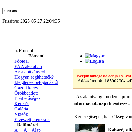
Frissítve: 2025-05-27 22:04:35
Főoldal
Fömenü
Főoldal
FÁA akcióban
Az alapítványról
Kérjük támogassa adója 1%-val
Hogyan segíthetnék?
Adószámunk:
18590290-1-4
Ideiglenes befogadásról
Gazdit keres
Örökbeadott
Az alapítvány mindennapi mun
Elérhetőségek
információt, napi frissítéssel.
Keresés
Galéria
Videók
Kérj segítséget, ha szükség va
Elveszett, keressük
Betüméret
Kabaré, ali
A+
|
A-
|
Alap