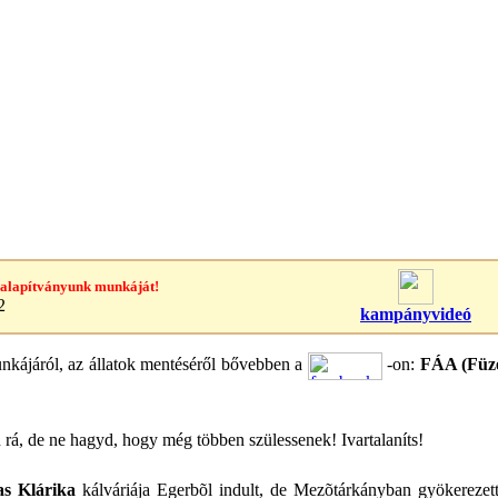
 alapítványunk munkáját!
2
kampányvideó
kájáról, az állatok mentéséről bővebben a
-on:
FÁA (Füze
n rá, de ne hagyd, hogy még többen szülessenek! Ivartalaníts!
as Klárika
kálváriája Egerbõl indult, de Mezõtárkányban gyökereze