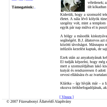
véletlenek; 
ült kókadtan
Támogatónk:
Kiderült, hogy a szomszéd telep
életet. A nála lévõ kölyök tün
szegény volt, mint a templom e
egyik pár nap múlva el is puszt
A hölgy a második kiskutyával
segítségért. B.J. állatorvos az
közötti távolságot. Másnapra má
infúziós kezelést kaptak, de sa
Ezek után az anyakutyának kelle
El tudják képzelni, hogy még e
mert a szomszédjában lakó kis
kutyát és rendszeresen õ adott 
orvosi ellátására és az ivartala
Klárika – így hívják már – a fa
okozva örökbefogadójának, aki
[ Vissza ]
© 2007 Füzesabonyi Állatvédő Alapítvány