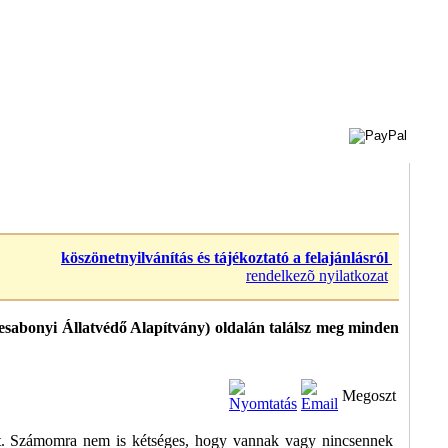
köszönetnyilvánítás és tájékoztató a felajánlásról
rendelkezõ nyilatkozat
sabonyi Állatvédő Alapítvány) oldalán találsz meg minden
Megoszt
tt. Számomra nem is kétséges, hogy vannak vagy nincsennek