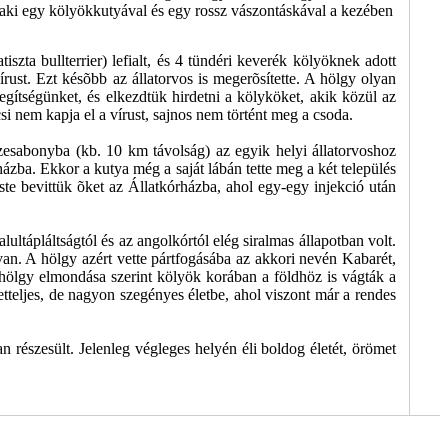
 aki egy kölyökkutyával és egy rossz vászontáskával a kezében
szta bullterrier) lefialt, és 4 tündéri keverék kölyöknek adott
írust. Ezt késõbb az állatorvos is megerõsítette. A hölgy olyan
egítségünket, és elkezdtük hirdetni a kölyköket, akik közül az
si nem kapja el a vírust, sajnos nem történt meg a csoda.
zesabonyba (kb. 10 km távolság) az egyik helyi állatorvoshoz
házba. Ekkor a kutya még a saját lábán tette meg a két település
Este bevittük õket az Állatkórházba, ahol egy-egy injekció után
ultápláltságtól és az angolkórtól elég siralmas állapotban volt.
van. A hölgy azért vette pártfogásába az akkori nevén Kabarét,
hölgy elmondása szerint kölyök korában a földhöz is vágták a
tetteljes, de nagyon szegényes életbe, ahol viszont már a rendes
an részesült. Jelenleg végleges helyén éli boldog életét, örömet