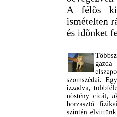
A félõs ki
ismételten r
és idõnket f
Többsz
gazda
elszapo
szomszédai. Egy
izzadva, többfé
nõstény cicát, a
borzasztó fizik
szintén elvittünk