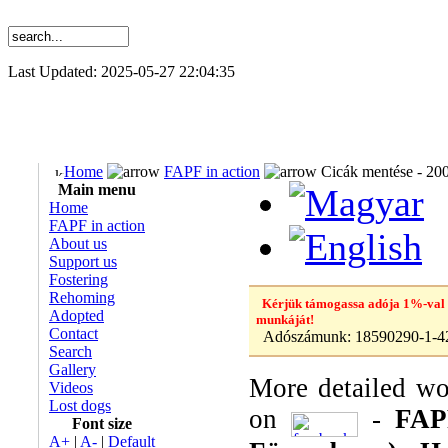
Last Updated: 2025-05-27 22:04:35
Home
FAPF in action
Cicák mentése - 20
Main menu
Home
FAPF in action
About us
Support us
Fostering
Rehoming
Kérjük támogassa adója 1%-val
Adopted
munkáját!
Contact
Adószámunk:
18590290-1-4
Search
Gallery
More detailed wo
Videos
Lost dogs
on
-
FAP
Font size
A+
|
A-
|
Default