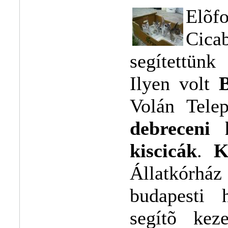
Elõf
Cica
segítettünk
Ilyen volt
Volán Tele
debreceni 
kiscicák
.
K
Állatkórház
budapesti 
segítõ kez