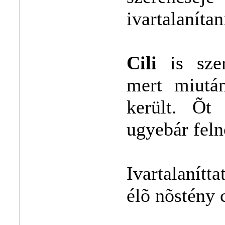
ivartalaníta
Cili
is szer
mert miutá
került. Õt
ugyebár fel
Ivartalanítt
élõ nõstény c