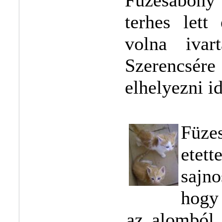
terhes lett
volna ivar
Szerencsére
elhelyezni i
Füze
etet
sajn
hogy 
az alomból 