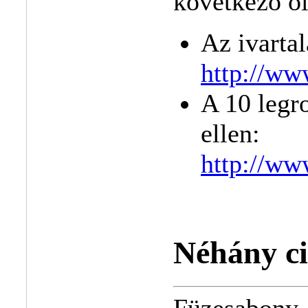
következõ ol
Az ivartal
http://ww
A 10 legro
ellen:
http://ww
Néhány ci
Füzesabony