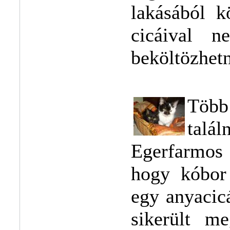
lakásából k
cicáival n
beköltözhetn
Több
tal
Egerfarmos 
hogy kóbor 
egy anyacicá
sikerült m