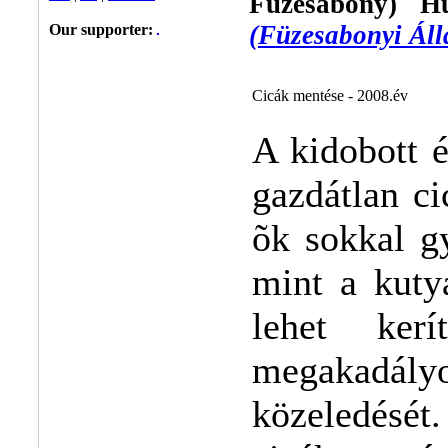
Füzesabony) H
(Füzesabonyi Áll
Our supporter:
Cicák mentése - 2008.év
A kidobott é
gazdátlan c
õk sokkal g
mint a kuty
lehet kerí
megakad
közeledését