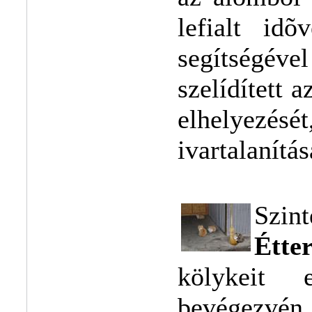
lefialt idõ
segítségével
szelídített 
elhelyezését
ivartalanítás
Szin
Étt
kölykeit 
bevégezvén d