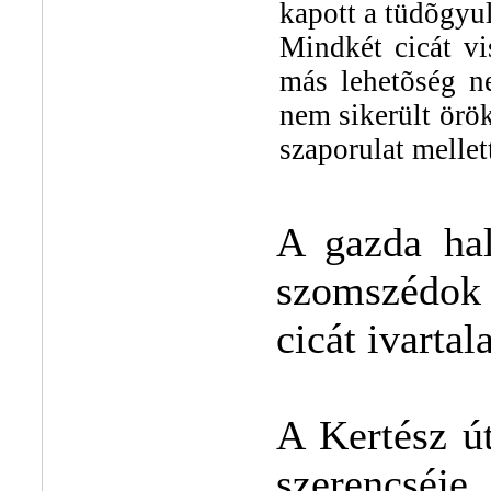
kapott a tüdõgyul
Mindkét cicát vi
más lehetõség n
nem sikerült örö
szaporulat melle
A gazda hal
szomszédok 
cicát ivartal
A Kertész ú
szerencséje