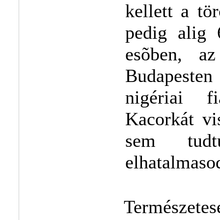
kellett a tö
pedig alig
esõben, az
Budapeste
nigériai f
Kacorkát vi
sem tudt
elhatalmasod
Természete