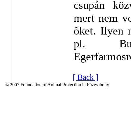
csupán közv
mert nem vo
õket. Ilyen
pl. Buda
Egerfarmosró
[ Back ]
© 2007 Foundation of Animal Protection in Füzesabony