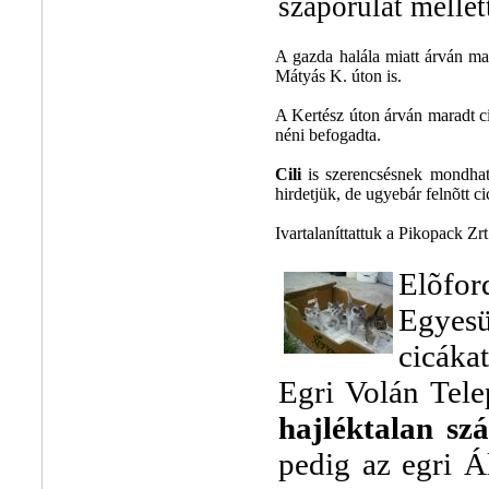
szaporulat melle
A gazda halála miatt árván mar
Mátyás K. úton is.
A Kertész úton árván maradt ci
néni befogadta.
Cili
is szerencsésnek mondhat
hirdetjük, de ugyebár felnõtt 
Ivartalaníttattuk a Pikopack Zrt
Elõfor
Egyesü
cicáka
Egri Volán Tel
hajléktalan szá
pedig az egri Á