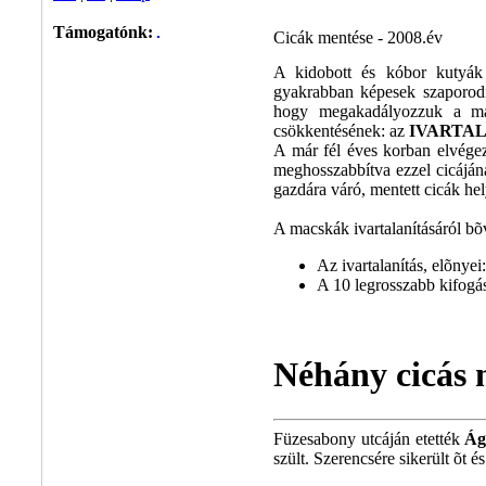
Támogatónk:
Cicák mentése - 2008.év
A kidobott és kóbor kutyák 
gyakrabban képesek szaporodni
hogy megakadályozzuk a má
csökkentésének: az
IVARTA
A már fél éves korban elvége
meghosszabbítva ezzel cicájána
gazdára váró, mentett cicák hel
A macskák ivartalanításáról b
Az ivartalanítás, elõnyei
A 10 legrosszabb kifogás 
Néhány cicás 
Füzesabony utcáján etették
Ág
szült. Szerencsére sikerült õt 