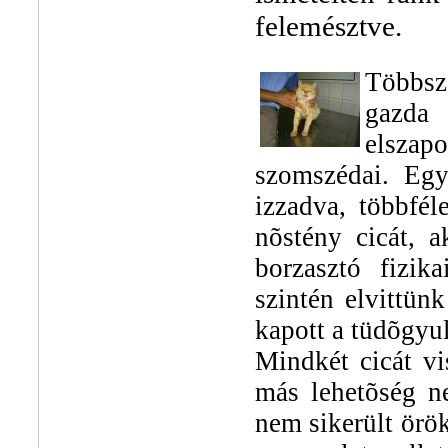
felemésztve.
Többsz
gazda
elszapo
szomszédai. Egy
izzadva, többfé
nõstény cicát, a
borzasztó fizik
szintén elvittünk
kapott a tüdõgyul
Mindkét cicát vi
más lehetõség n
nem sikerült örö