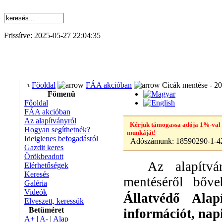
Frissítve: 2025-05-27 22:04:35
Főoldal
FÁA akcióban
Cicák mentése - 2
Fömenü
Főoldal
FÁA akcióban
Az alapítványról
Kérjük támogassa adója 1%-val
Hogyan segíthetnék?
munkáját!
Ideiglenes befogadásról
Adószámunk:
18590290-1-4
Gazdit keres
Örökbeadott
Az alapítvány
Elérhetőségek
Keresés
mentéséről bő
Galéria
Videók
Állatvédő Alap
Elveszett, keressük
Betüméret
információt, napi 
A+
|
A-
|
Alap