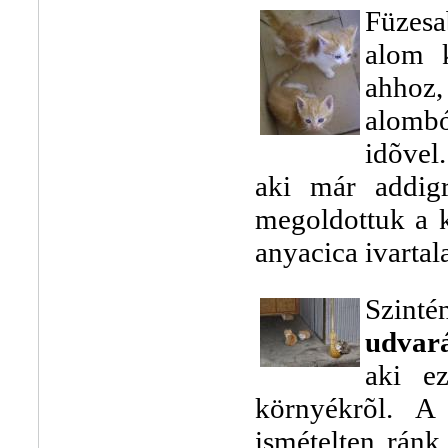
Füzes
alom k
ahhoz,
alombó
idõvel
aki már addigr
megoldottuk a ki
anyacica ivartala
Szint
udvar
aki e
környékrõl. A 
ismételten ránk