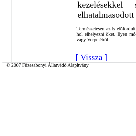
kezelésekkel
elhatalmasodott 
Természetesen az is elõfordult
hol elhelyezni õket. Ilyen m
vagy Verpelétrõl.
[ Vissza ]
© 2007 Füzesabonyi Állatvédő Alapítvány