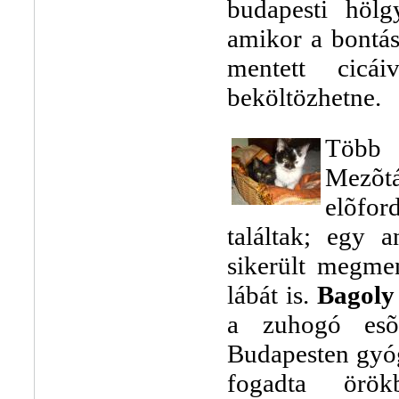
budapesti hölg
amikor a bontásr
mentett cicá
beköltözhetne.
Több 
Mezõtá
elõfor
találtak; egy 
sikerült megmen
lábát is.
Bagoly
a zuhogó esõ
Budapesten gyóg
fogadta örök