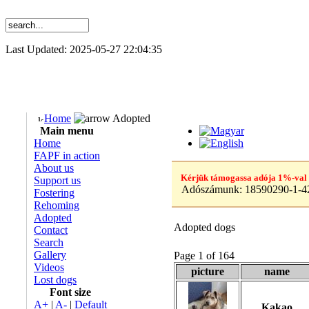
Last Updated: 2025-05-27 22:04:35
Home
Adopted
Main menu
Home
FAPF in action
About us
Kérjük támogassa adója 1%-val
Support us
Adószámunk:
18590290-1-4
Fostering
Rehoming
Adopted
Adopted dogs
Contact
Search
Gallery
Page 1 of 164
Videos
picture
name
Lost dogs
Font size
A+
|
A-
|
Default
Kakao