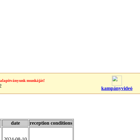
 alapítványunk munkáját!
2
kampányvideó
date
reception conditions
2024-08-10