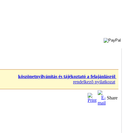
köszönetnyilvánítás és tájékoztató a felajánlásról
rendelkezõ nyilatkozat
Share