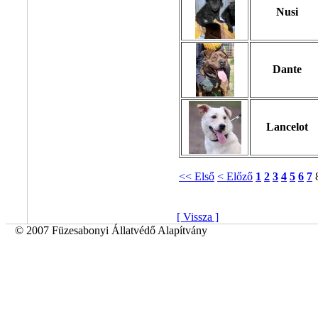
Nusi
Dante
Lancelot
<< Első
< Előző
1
2
3
4
5
6
7
[ Vissza ]
© 2007 Füzesabonyi Állatvédő Alapítvány