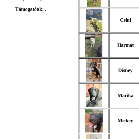
Támogatónk:
Csini
Harmat
Disney
Macika
Mickey