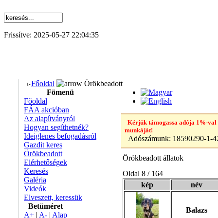
Frissítve: 2025-05-27 22:04:35
Főoldal
Örökbeadott
Fömenü
Főoldal
FÁA akcióban
Az alapítványról
Kérjük támogassa adója 1%-val
Hogyan segíthetnék?
munkáját!
Ideiglenes befogadásról
Adószámunk:
18590290-1-4
Gazdit keres
Örökbeadott
Örökbeadott állatok
Elérhetőségek
Keresés
Oldal 8 / 164
Galéria
kép
név
Videók
Elveszett, keressük
Betüméret
Balazs
A+
|
A-
|
Alap