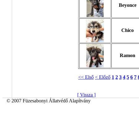
Beyonce
Chico
Ramon
<< Első
< Előző
1
2
3
4
5
6
7
[ Vissza ]
© 2007 Füzesabonyi Állatvédő Alapítvány