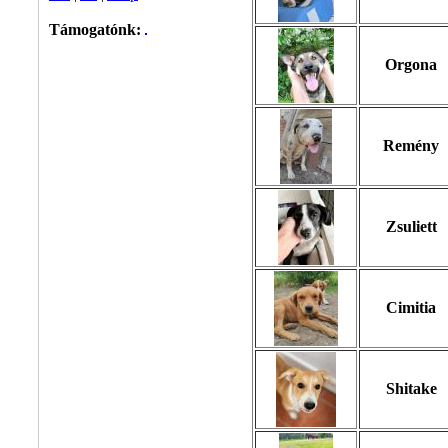
Támogatónk:
Orgona
Remény
Zsuliett
Cimitia
Shitake