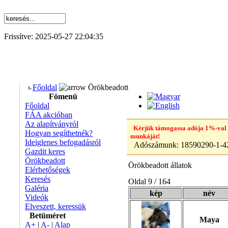
Frissítve: 2025-05-27 22:04:35
Főoldal
Örökbeadott
Fömenü
Főoldal
FÁA akcióban
Az alapítványról
Kérjük támogassa adója 1%-val
Hogyan segíthetnék?
munkáját!
Ideiglenes befogadásról
Adószámunk:
18590290-1-4
Gazdit keres
Örökbeadott
Örökbeadott állatok
Elérhetőségek
Keresés
Oldal 9 / 164
Galéria
kép
név
Videók
Elveszett, keressük
Betüméret
Maya
A+
|
A-
|
Alap