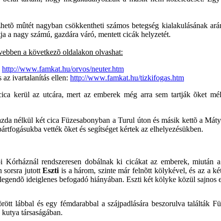
hetõ mûtét nagyban csökkentheti számos betegség kialakulásának arán
tja a nagy számú, gazdára váró, mentett cicák helyzetét.
õvebben a következõ oldalakon olvashat:
:
http://www.famkat.hu/orvos/neuter.htm
az ivartalanítás ellen:
http://www.famkat.hu/tizkifogas.htm
ica kerül az utcára, mert az emberek még arra sem tartják õket mél
zda nélkül két cica Füzesabonyban a Turul úton és másik kettõ a Mát
rtfogásukba vették õket és segítséget kértek az elhelyezésükben.
i Kórháznál rendszeresen dobálnak ki cicákat az emberek, miután a
n sorsra jutott
Eszti
is a három, szinte már felnõtt kölykével, és az a két
egendõ ideiglenes befogadó hiányában. Eszti két kölyke közül sajnos egy
örött lábbal és egy fémdarabbal a szájpadlására beszorulva találtá
 kutya társaságában.