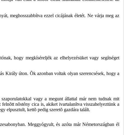
yát, meghosszabbítva ezzel cicájának életét. Ne várja meg az
tónak, hogy megkíséreljék az elhelyezésüket vagy segítséget
yás Király úton. Õk azonban voltak olyan szerencsések, hogy a
 szaporulatokkal vagy a megunt állattal már nem tudnak mit
 felnõtt nõstény cica is, akiket ivartalanítva visszahelyeztünk a
 elpusztult, kettõ pedig szeretõ gazdára talált.
k Füzesabonyban. Meggyógyult, és azóta már Németországban él