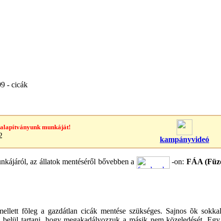
9 - cicák
 alapítványunk munkáját!
2
kampányvideó
kájáról, az állatok mentéséről bővebben a
-on:
FÁA (Füze
ellett fõleg a gazdátlan cicák mentése szükséges. Sajnos õk sokka
n belül tartani, hogy megakadályozzuk a másik nem közeledését. Eg