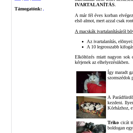
IVARTALANÍTÁS
.
Támogatónk:
A már fél éves korban elvégez
elsõ almot, mert azzal csak ron
A macskák ivartalanításáról b
Az ivartalanítás, elõnyei
A 10 legrosszabb kifogás 
Elköltözés miatt nagyon sok c
kérjenek az elhelyezésükben.
Így maradt ga
szomszédok pá
A Parádfürdõ
kezdeni. Ilye
Kórházhoz, el
Triko
cicát t
boldogan egy