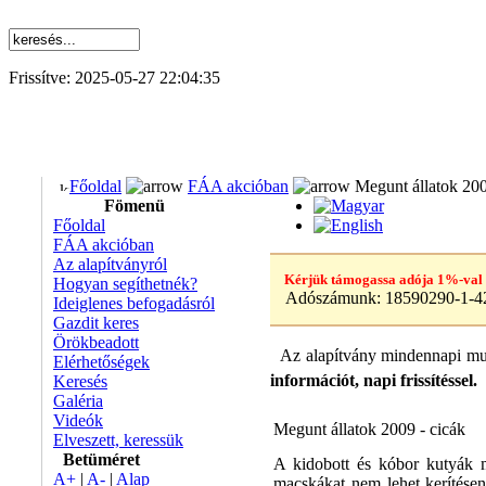
Frissítve: 2025-05-27 22:04:35
Főoldal
FÁA akcióban
Megunt állatok 200
Fömenü
Főoldal
FÁA akcióban
Az alapítványról
Kérjük támogassa adója 1%-val
Hogyan segíthetnék?
Adószámunk:
18590290-1-4
Ideiglenes befogadásról
Gazdit keres
Örökbeadott
Az alapítvány mindennapi mun
Elérhetőségek
információt, napi frissítéssel.
Keresés
Galéria
Videók
Megunt állatok 2009 - cicák
Elveszett, keressük
Betüméret
A kidobott és kóbor kutyák m
A+
|
A-
|
Alap
macskákat nem lehet kerítése