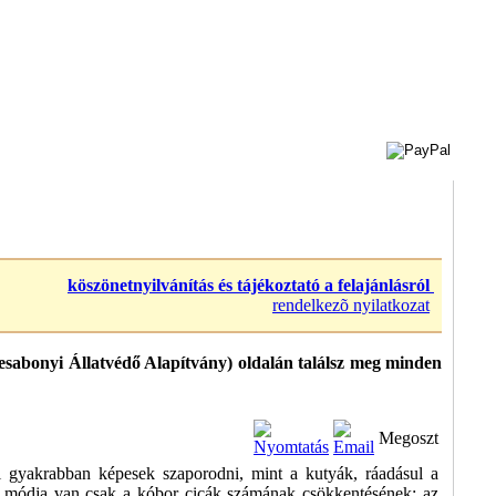
köszönetnyilvánítás és tájékoztató a felajánlásról
rendelkezõ nyilatkozat
sabonyi Állatvédő Alapítvány) oldalán találsz meg minden
Megoszt
l gyakrabban képesek szaporodni, mint a kutyák, ráadásul a
y módja van csak a kóbor cicák számának csökkentésének: az