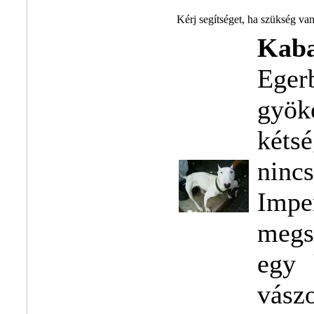
Kérj segítséget, ha szükség va
Kaba
Eger
gyök
két
ninc
Impe
megs
egy 
vász