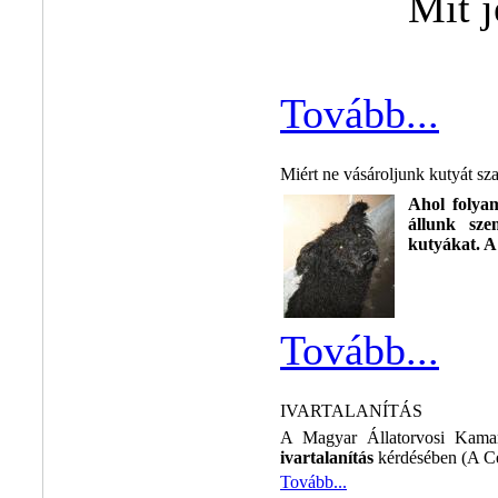
Mit j
Tovább...
Miért ne vásároljunk kutyát sza
Ahol folyam
állunk sze
kutyákat. A 
Tovább...
IVARTALANÍTÁS
A Magyar Állatorvosi Kamara
ivartalanítás
kérdésében (A Ce
Tovább...