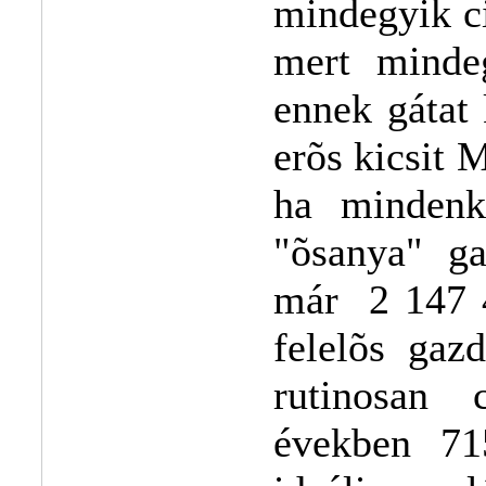
mindegyik ci
mert mindeg
ennek gátat 
erõs kicsit
ha mindenk
"õsanya" ga
már 2 147 4
felelõs gaz
rutinosan 
években 715