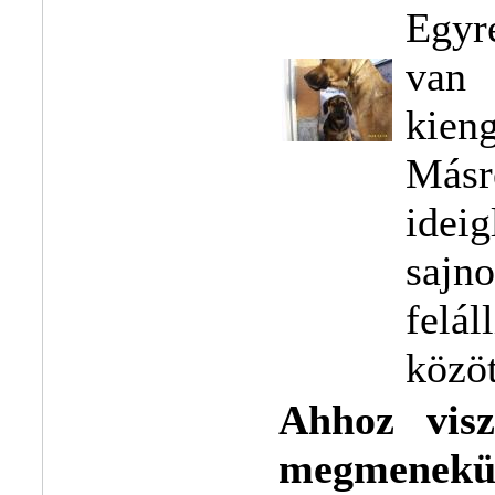
Egyr
van 
kien
Másr
idei
saj
felá
közöt
Ahhoz visz
megmenekü