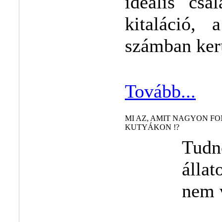
ideális csa
kitaláció,
számban kerü
Tovább...
MI AZ, AMIT NAGYON F
KUTYÁKON !?
Tudn
álla
nem 