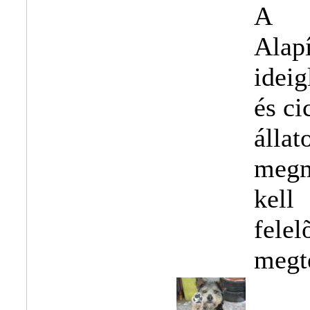
A F
Alap
idei
és ci
álla
megm
kel
fele
megt