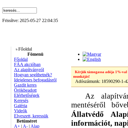
Frissítve: 2025-05-27 22:04:35
Főoldal
Fömenü
Főoldal
FÁA akcióban
Az alapítványról
Kérjük támogassa adója 1%-val
Hogyan segíthetnék?
munkáját!
Ideiglenes befogadásról
Adószámunk:
18590290-1-4
Gazdit keres
Örökbeadott
Az alapítvány
Elérhetőségek
Keresés
mentéséről bő
Galéria
Videók
Állatvédő Alap
Elveszett, keressük
Betüméret
információt, napi 
A+
|
A-
|
Alap