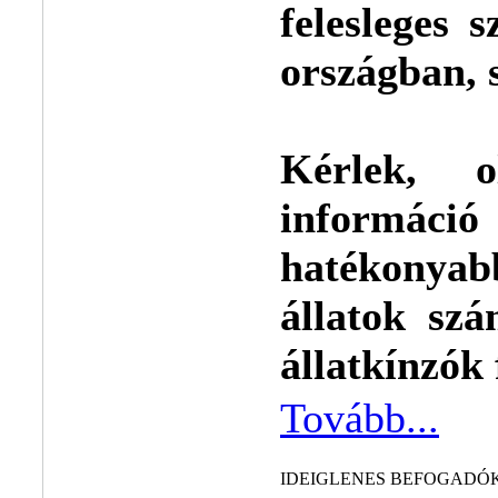
felesleges 
országban, 
Kérlek, 
informá
hatékonya
állatok sz
állatkínzók
Tovább...
IDEIGLENES BEFOGADÓ