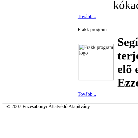
kóka
Tovább...
Frakk program
Se
terj
elõ
Ezz
Tovább...
© 2007 Füzesabonyi Állatvédő Alapítvány