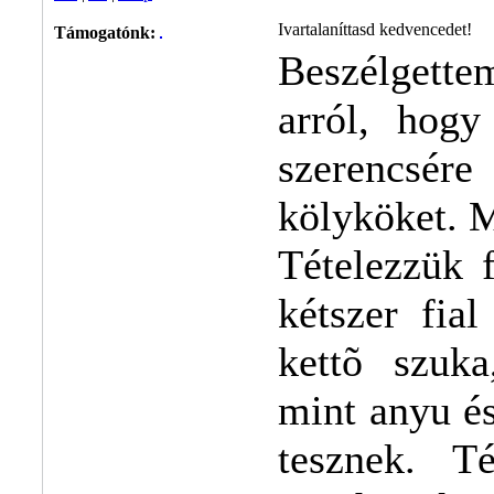
Ivartalaníttasd kedvencedet!
Támogatónk:
Beszélgett
arról, hogy
szerencsér
kölyköket. 
Tételezzük 
kétszer fia
kettõ szuk
mint anyu és
tesznek. T