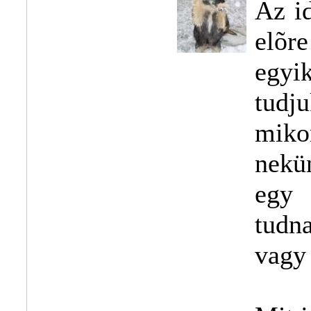
Az i
elõre
egyi
tudj
miko
nekü
egy 
tudna
vagy 