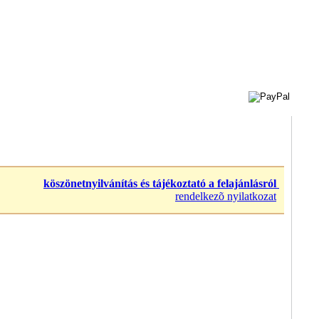
köszönetnyilvánítás és tájékoztató a felajánlásról
rendelkezõ nyilatkozat