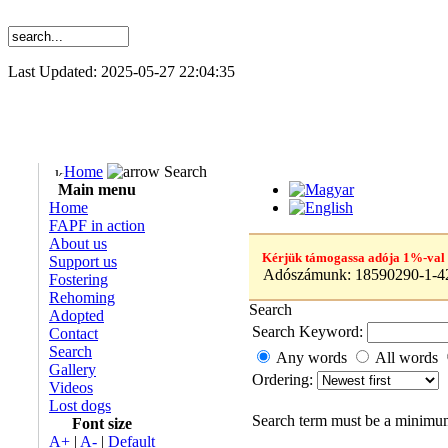
Last Updated: 2025-05-27 22:04:35
Home
Search
Main menu
Home
FAPF in action
About us
Kérjük támogassa adója 1%-val
Support us
Adószámunk:
18590290-1-4
Fostering
Rehoming
Search
Adopted
Search Keyword:
Contact
Search
Any words
All words
Gallery
Ordering:
Videos
Lost dogs
Search term must be a minimum
Font size
A+
|
A-
|
Default