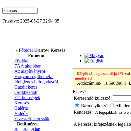
Frissítve: 2025-05-27 22:04:35
Főoldal
Keresés
Fömenü
Főoldal
FÁA akcióban
Az alapítványról
Kérjük támogassa adója 1%-val
Hogyan segíthetnék?
munkáját!
Ideiglenes befogadásról
Adószámunk:
18590290-1-4
Gazdit keres
Keresés
Örökbeadott
Elérhetőségek
Keresendő kulcsszó:
Keresés
Bármelyik szó
Minden
Galéria
Rendezés:
Videók
Elveszett, keressük
Betüméret
A keresési kifejezésnek legalább
A+
|
A-
|
Alap