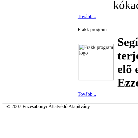
kóka
Tovább...
Frakk program
Se
terj
elõ
Ezz
Tovább...
© 2007 Füzesabonyi Állatvédő Alapítvány