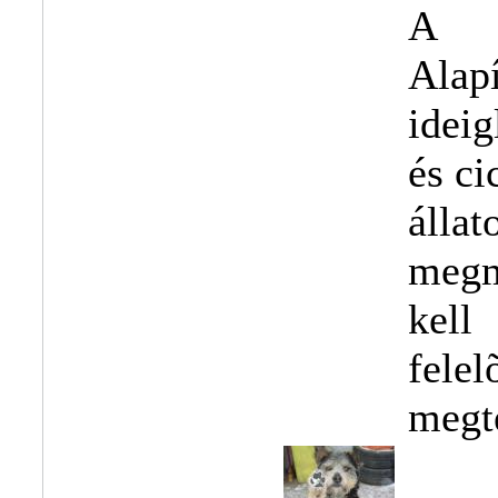
A F
Alap
idei
és ci
álla
megm
kel
fele
megt