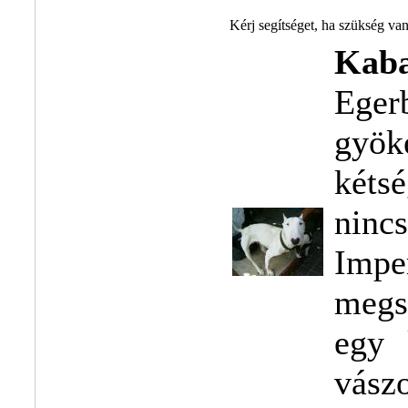
Kérj segítséget, ha szükség va
Kaba
Eger
gyök
két
ninc
Impe
megs
egy 
vász