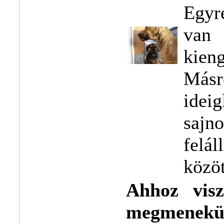
Egyr
van 
kien
Másr
idei
saj
felá
közöt
Ahhoz visz
megmenekü