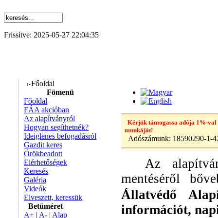
Frissítve: 2025-05-27 22:04:35
Főoldal
Fömenü
Főoldal
FÁA akcióban
Az alapítványról
Kérjük támogassa adója 1%-val
Hogyan segíthetnék?
munkáját!
Ideiglenes befogadásról
Adószámunk:
18590290-1-4
Gazdit keres
Örökbeadott
Az alapítvány
Elérhetőségek
Keresés
mentéséről bő
Galéria
Videók
Állatvédő Alap
Elveszett, keressük
Betüméret
információt, napi 
A+
|
A-
|
Alap