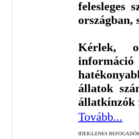
felesleges 
országban, 
Kérlek, 
informá
hatékonya
állatok sz
állatkínzók
Tovább...
IDEIGLENES BEFOGADÓ