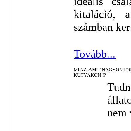
ideális csa
kitaláció,
számban kerü
Tovább...
MI AZ, AMIT NAGYON F
KUTYÁKON !?
Tudn
álla
nem 