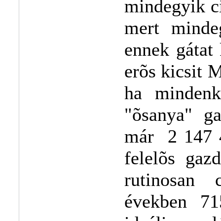
mindegyik ci
mert mindeg
ennek gátat 
erõs kicsit
ha mindenk
"õsanya" ga
már 2 147 4
felelõs gaz
rutinosan 
években 715