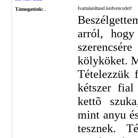
Ivartalaníttasd kedvencedet!
Támogatónk:
Beszélgett
arról, hogy
szerencsér
kölyköket. 
Tételezzük 
kétszer fia
kettõ szuk
mint anyu és
tesznek. T