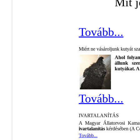
Mit j
Tovább...
Miért ne vásároljunk kutyát sza
Ahol folyam
állunk sze
kutyákat. A 
Tovább...
IVARTALANÍTÁS
A Magyar Állatorvosi Kamara
ivartalanítás
kérdésében (A Ce
Tovább...