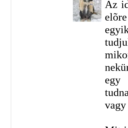
Az i
elõre
egyi
tudj
miko
nekü
egy 
tudna
vagy 